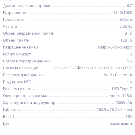
Диагональ экрана (дюйм)
6.7
Разрешение
2340x1080
Процессор:
8xCore
Частота
2.8GHz
Объем оперативной памяти
8 Гб
Объем памяти
128 Гб
Разрешение камер
50Mpix/8Mpix/5Mpix
Кол-во SIM-карт
2
Сотовая передача данных
5G
Система навигации
GPS / AGPS / Glonass / BeiDou / Galileo / QZSS
Беспроводные данные
Wi-Fi / Bluetooth
Поддержка NFC
есть
Разъемы и порты
USB Type-C
Операционная система:
Android 15.0
Характеристики аккумулятора
5000mAh
Габариты
162.9 x 78.2 x 7.4 мм
Вес (г)
195
Цвет
лавандовый