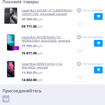
Похожие товары
Смартфон XIAOMI 14T (2406APNFAG),
Нет в наличии
12Gb/512Gb, титановый черный
60 990.00
руб.
59 771.00
руб.
Смартфон XIAOMI Redmi 15C
Нет в наличии
(MZB0LD5RU), 8Gb/256Gb, зеленый
15 990.00
руб.
%
15 671.00
руб.
Смартфон KENSHI Armor C1w,
Нет в наличии
4Gb/64Gb, черный
14 900.00
руб.
14 602.00
руб.
Присоединяйтесь