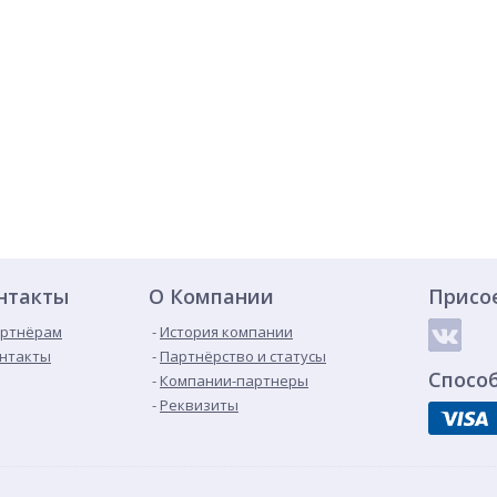
нтакты
О Компании
Присо
ртнёрам
История компании
нтакты
Партнёрство и статусы
Спосо
Компании-партнеры
Реквизиты