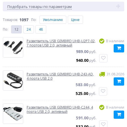
Подобрать товары по параметрам
1097
Товаров:
По
:
Умолчанию
Цене
По
:
12
24
48
Разветвитель USB GEMBIRD UHB-U2P7-02,
В наличии
7 портов USB 2.0, активный
989.00
руб.
940.00
руб.
Разветвитель USB GEMBIRD UHB-243-AD,
31.08.2026
4 порта USB 2.0
583.00
руб.
525.00
руб.
Разветвитель USB GEMBIRD UHB-C244, 4
В наличии
порта USB 2.0, активный
591.00
руб.
532.00
руб.