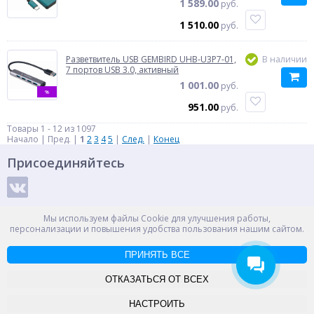
1 589.00
руб.
1 510.00
руб.
Разветвитель USB GEMBIRD UHB-U3P7-01,
В наличии
7 портов USB 3.0, активный
1 001.00
руб.
%
951.00
руб.
Товары 1 - 12 из 1097
Начало | Пред. |
1
2
3
4
5
|
След.
|
Конец
Присоединяйтесь
Способы оплаты
Мы используем файлы Cookie для улучшения работы,
персонализации и повышения удобства пользования нашим сайтом.
ПРИНЯТЬ ВСЕ
© ООО "НПС+", 2012-2026
Россия, Великий Новгород, пр. Александра Корсунова 14А
ОТКАЗАТЬСЯ ОТ ВСЕХ
Контакты
Карта сайта
НАСТРОИТЬ