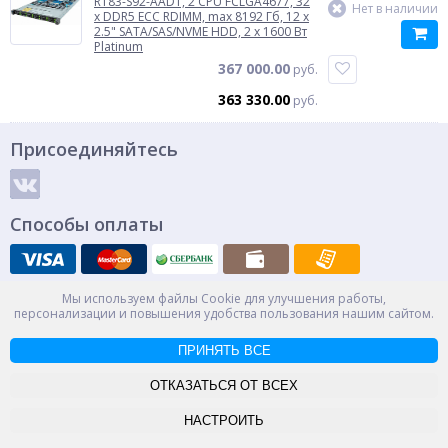
R183-S92-AAD1, 2 CPU FCLGA4677, 32
Нет в наличии
x DDR5 ECC RDIMM, max 8192 Гб, 12 x
2.5" SATA/SAS/NVME HDD, 2 x 1600 Вт
Platinum
367 000.00
руб.
363 330.00
руб.
Присоединяйтесь
Способы оплаты
Мы используем файлы Cookie для улучшения работы,
© ООО "НПС+", 2012-2026
персонализации и повышения удобства пользования нашим сайтом.
Россия, Великий Новгород, пр. Александра Корсунова 14А
Контакты
Карта сайта
ПРИНЯТЬ ВСЕ
-->
ОТКАЗАТЬСЯ ОТ ВСЕХ
НАСТРОИТЬ