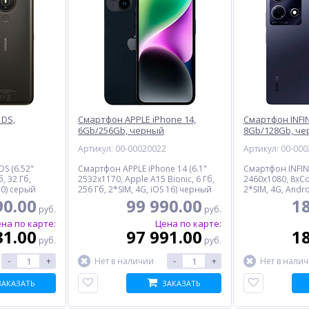
 DS,
Смартфон APPLE iPhone 14,
Смартфон INFIN
6Gb/256Gb, черный
8Gb/128Gb, ч
5
Артикул: 00-00020022
Артикул: 00-00
S (6.52"
Смартфон APPLE iPhone 14 (6.1"
Смартфон INFINI
, 32 Гб,
2532x1170, Apple A15 Bionic, 6 Гб,
2460x1080, 8xCor
.0) серый
256 Гб, 2*SIM, 4G, iOS 16) черный
2*SIM, 4G, Andr
90.00
99 990.00
18
руб.
руб.
на по карте:
Цена по карте:
31.00
97 991.00
18
руб.
руб.
-
+
-
+
Нет в наличии
Нет в нали
ЗАКАЗАТЬ
ЗАКАЗАТЬ