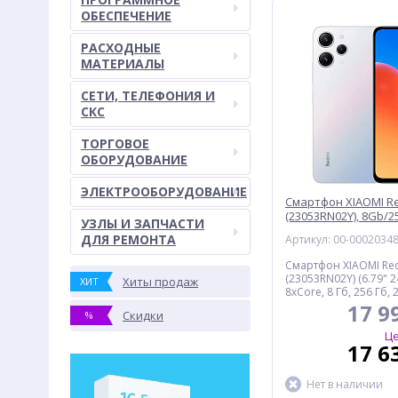
ОБЕСПЕЧЕНИЕ
РАСХОДНЫЕ
МАТЕРИАЛЫ
СЕТИ, ТЕЛЕФОНИЯ И
СКС
ТОРГОВОЕ
ОБОРУДОВАНИЕ
ЭЛЕКТРООБОРУДОВАНИЕ
Смартфон XIAOMI Re
(23053RN02Y), 8Gb/2
УЗЛЫ И ЗАПЧАСТИ
серебристый
ДЛЯ РЕМОНТА
Артикул: 00-0002034
Смартфон XIAOMI Re
(23053RN02Y) (6.79" 
Хиты продаж
ХИТ
8xCore, 8 Гб, 256 Гб, 
Android 13.0) сереб
17 9
Скидки
%
Це
17 6
Нет в наличии