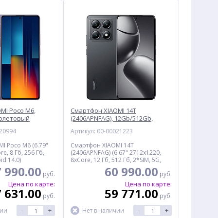
MI Poco M6,
Смартфон XIAOMI 14T
иолетовый
(2406APNFAG), 12Gb/512Gb,
титановый черный
020994
Артикул: 00-00021223
I Poco M6 (6.79"
Смартфон XIAOMI 14T
e, 8 Гб, 256 Гб,
(2406APNFAG) (6.67" 2712x1220,
id 14.0)
8xCore, 12 Гб, 512 Гб, 2*SIM, 5G,
Android 14.0) титановый черный
 990.00
60 990.00
руб.
руб.
Цена по карте:
Цена по карте:
 631.00
59 771.00
руб.
руб.
-
+
-
+
чии
Нет в наличии