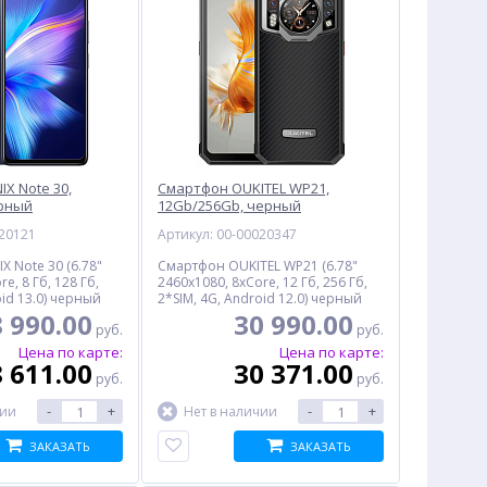
IX Note 30,
Смартфон OUKITEL WP21,
ерный
12Gb/256Gb, черный
020121
Артикул: 00-00020347
X Note 30 (6.78"
Смартфон OUKITEL WP21 (6.78"
e, 8 Гб, 128 Гб,
2460x1080, 8xCore, 12 Гб, 256 Гб,
oid 13.0) черный
2*SIM, 4G, Android 12.0) черный
 990.00
30 990.00
руб.
руб.
Цена по карте:
Цена по карте:
 611.00
30 371.00
руб.
руб.
-
+
-
+
чии
Нет в наличии
ЗАКАЗАТЬ
ЗАКАЗАТЬ