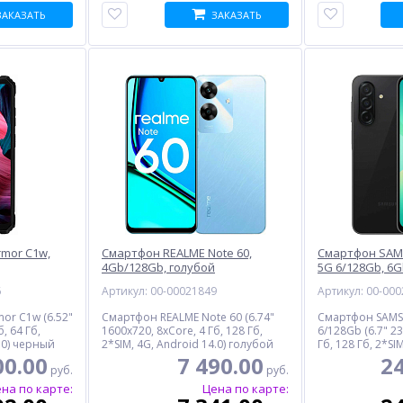
ЗАКАЗАТЬ
ЗАКАЗАТЬ
%
%
%
mor C1w,
Смартфон REALME Note 60,
Смартфон SAM
4Gb/128Gb, голубой
5G 6/128Gb, 6
6
Артикул: 00-00021849
Артикул: 00-00
or C1w (6.52"
Смартфон REALME Note 60 (6.74"
Смартфон SAMS
, 64 Гб,
1600x720, 8xCore, 4 Гб, 128 Гб,
6/128Gb (6.7" 2
3.0) черный
2*SIM, 4G, Android 14.0) голубой
Гб, 128 Гб, 2*SI
Модуль памяти DDR3L 8Gb
SFP трансивер MIKROTIK
черный
00.00
7 490.00
24
R
PC12800 1600MHz FOXLINE
XS+31LC10D
руб.
руб.
(FL1600D3U11L-8G), Retail
2 312.00
15 717.00
на по карте:
Цена по карте:
руб.
руб.