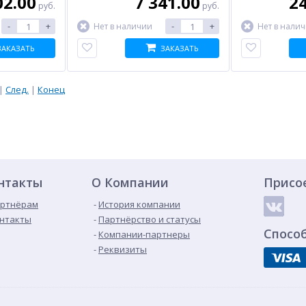
02.00
7 341.00
24
руб.
руб.
-
+
-
+
Нет в наличии
Нет в нали
ЗАКАЗАТЬ
ЗАКАЗАТЬ
|
След.
|
Конец
нтакты
О Компании
Присо
ртнёрам
История компании
нтакты
Партнёрство и статусы
Спосо
Компании-партнеры
Реквизиты