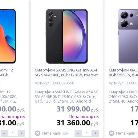
dmi 12
Смартфон SAMSUNG Galaxy A54
Смартфон XIAO
56Gb,
5G SM-A546E, 6Gb/128Gb, графит
8Gb/256Gb, ф
8
Артикул: 00-00020598
Артикул: 00-00
dmi 12
Смартфон SAMSUNG Galaxy A54 5G
Смартфон XIAOM
2400x1080,
SM-A546E (6.4" 2340x1080, 8xCore,
2460x1080, 8xCor
2*SIM, 4G,
6 Гб, 128 Гб, 2*SIM, 5G, Android
2*SIM, 4G, Andro
ристый
13.0) графит
фиолетовый
90.00
31 999.00
17
руб.
руб.
на по карте:
Цена по карте:
31.00
31 360.00
17
руб.
руб.
-
+
-
+
Нет в наличии
Нет в нали