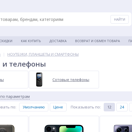
 СКИДКИ
КАК КУПИТЬ
ДОСТАВКА
ВОЗВРАТ И ОБМЕН ТОВАРА
П
в
|
НОУТБУКИ, ПЛАНШЕТЫ И СМАРТФОНЫ
 и телефоны
ны
Сотовые телефоны
 по параметрам
вать по
:
Умолчанию
Цене
Показывать по
:
12
24