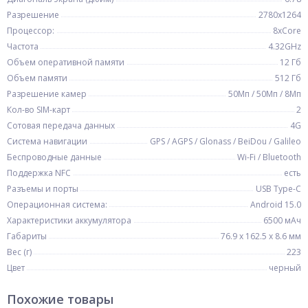
Разрешение
2780x1264
Процессор:
8xCore
Частота
4.32GHz
Объем оперативной памяти
12 Гб
Объем памяти
512 Гб
Разрешение камер
50Мп / 50Мп / 8Мп
Кол-во SIM-карт
2
Сотовая передача данных
4G
Система навигации
GPS / AGPS / Glonass / BeiDou / Galileo
Беспроводные данные
Wi-Fi / Bluetooth
Поддержка NFC
есть
Разъемы и порты
USB Type-C
Операционная система:
Android 15.0
Характеристики аккумулятора
6500 мАч
Габариты
76.9 х 162.5 х 8.6 мм
Вес (г)
223
Цвет
черный
Похожие товары