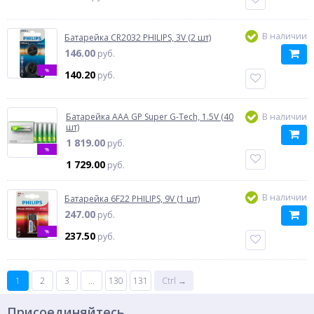
В наличии
Батарейка CR2032 PHILIPS, 3V (2 шт)
146.00
руб.
%
140.20
руб.
Батарейка AAA GP Super G-Tech, 1.5V (40
В наличии
шт)
1 819.00
руб.
%
1 729.00
руб.
В наличии
Батарейка 6F22 PHILIPS, 9V (1 шт)
247.00
руб.
%
237.50
руб.
1
2
3
...
130
131
Ctrl →
Присоединяйтесь