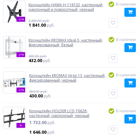
В наличии
Кронштейн HAMA H-118102, настенный,
наклонный и поворотный, черный
-26%
2 490.00 руб.
1 841.00
руб.
В наличии
Кронштейн KROMAX Ideal-5, настенный,
фиксированный, белый
-37%
688.00 руб.
432.00
руб.
В наличии
Кронштейн KROMAX Vega-13, настенный,
фиксированный, черный
-37%
684.00 руб.
430.00
руб.
Кронштейн HOLDER LCD-T6628,
В наличии
настенный, наклонный, черный
1 732.00
руб.
%
1 646.00
руб.