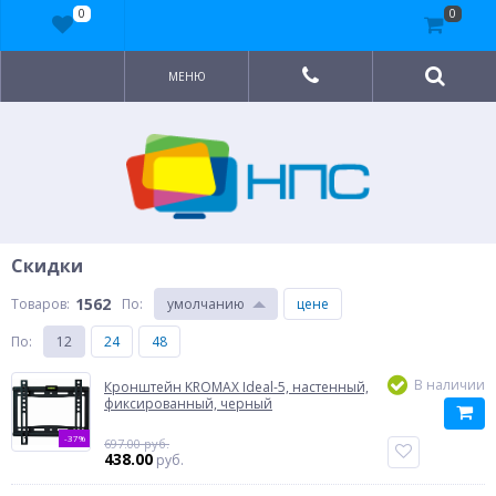
0
0
МЕНЮ
Скидки
1562
Товаров:
По
:
умолчанию
цене
По
:
12
24
48
В наличии
Кронштейн KROMAX Ideal-5, настенный,
фиксированный, черный
-37%
697.00 руб.
438.00
руб.