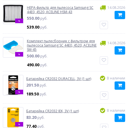
HEPA-фильтр для пылесоса Samsung SC
14.08.2026
44E0, 4520, ACELINE HSM-43
550.00
руб.
%
539.00
руб.
Комплект пылесборник с фильтром для
14.08.2026
пылесоса Samsung SC 44E0, 4520, ACELINE
SM-45
%
500.00
руб.
490.00
руб.
В наличии
Батарейка CR2032 DURACELL, 3V (1 шт)
201.50
руб.
%
189.50
руб.
В наличии
Батарейка CR2032 IEK, 3V (1 шт)
83.20
руб.
%
77.40
руб.