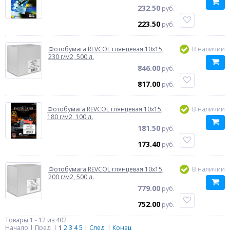
232.50
руб.
223.50
руб.
Фотобумага REVCOL глянцевая 10x15,
В наличии
230 г/м2, 500 л.
846.00
руб.
817.00
руб.
Фотобумага REVCOL глянцевая 10x15,
В наличии
180 г/м2, 100 л.
181.50
руб.
173.40
руб.
Фотобумага REVCOL глянцевая 10x15,
В наличии
200 г/м2, 500 л.
779.00
руб.
752.00
руб.
Товары 1 - 12 из 402
Начало | Пред. |
1
2
3
4
5
|
След.
|
Конец