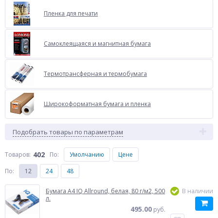
Пленка для печати
Самоклеящаяся и магнитная бумага
Термотрансферная и термобумага
Широкоформатная бумага и пленка
Подобрать товары по параметрам
402
Товаров:
По
:
Умолчанию
Цене
По
:
12
24
48
Бумага A4 IQ Allround, белая, 80 г/м2, 500
В наличии
л.
495.00
руб.