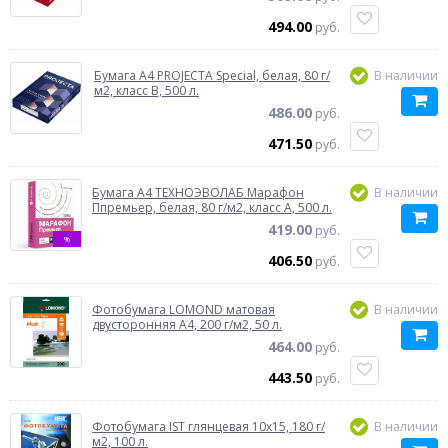
494.00
руб.
Бумага A4 PROJECTA Special, белая, 80 г/
В наличии
м2, класс B, 500 л.
486.00
руб.
471.50
руб.
Бумага A4 ТЕХНОЭВОЛАБ Марафон
В наличии
Ппремьер, белая, 80 г/м2, класс A, 500 л.
419.00
руб.
%
406.50
руб.
Фотобумага LOMOND матовая
В наличии
двусторонняя A4, 200 г/м2, 50 л.
464.00
руб.
443.50
руб.
Фотобумага IST глянцевая 10x15, 180 г/
В наличии
м2, 100 л.