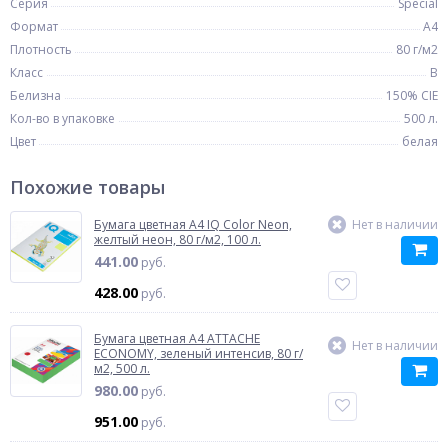
Серия
Special
Формат
A4
Плотность
80 г/м2
Класс
B
Белизна
150% CIE
Кол-во в упаковке
500 л.
Цвет
белая
Похожие товары
Бумага цветная A4 IQ Color Neon,
Нет в наличии
желтый неон, 80 г/м2, 100 л.
441.00
руб.
428.00
руб.
Бумага цветная A4 ATTACHE
Нет в наличии
ECONOMY, зеленый интенсив, 80 г/
м2, 500 л.
980.00
руб.
951.00
руб.