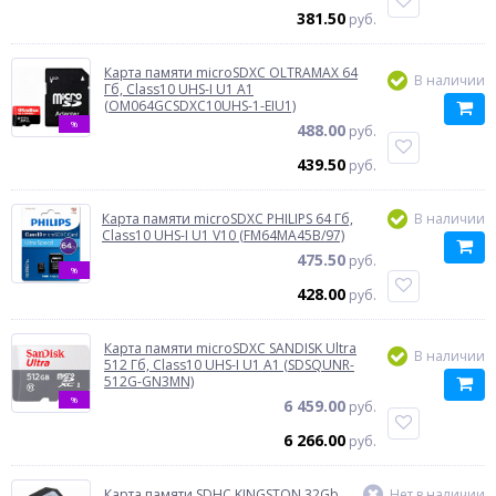
381.50
руб.
Карта памяти microSDXC OLTRAMAX 64
В наличии
Гб, Class10 UHS-I U1 A1
(OM064GCSDXC10UHS-1-EIU1)
%
488.00
руб.
439.50
руб.
Карта памяти microSDXC PHILIPS 64 Гб,
В наличии
Class10 UHS-I U1 V10 (FM64MA45B/97)
475.50
руб.
%
428.00
руб.
Карта памяти microSDXC SANDISK Ultra
В наличии
512 Гб, Class10 UHS-I U1 A1 (SDSQUNR-
512G-GN3MN)
%
6 459.00
руб.
6 266.00
руб.
Карта памяти SDHC KINGSTON 32Gb,
Нет в наличии