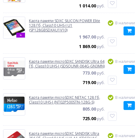
1 014.00
руб.
Карта памяти SDXC SILICON POWER Elite
В наличии
128 Гб, Class10 UHS-I U1
(SP128GBSDXAU1V10)
%
1 967.00
руб.
1 869.00
руб.
Карта памяти microSDXC SANDISK Ultra 64
В наличии
Гб, Class10 UHS-I (SDSQUNR-064G-GN3MN)
773.00
руб.
719.00
руб.
Карта памяти microSDXC NETAC 128 Гб,
В наличии
Class10 UHS-I (NT02P500STN-128G-S)
805.00
руб.
725.00
руб.
Карта памяти microSDXC SANDISK Ultra
В наличии