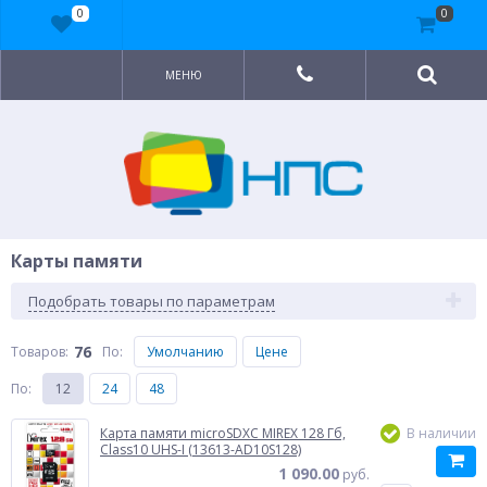
0
0
МЕНЮ
Карты памяти
Подобрать товары по параметрам
76
Товаров:
По
:
Умолчанию
Цене
По
:
12
24
48
Карта памяти microSDXC MIREX 128 Гб,
В наличии
Class10 UHS-I (13613-AD10S128)
1 090.00
руб.