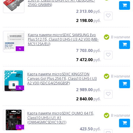
256 Гб, Class10 UHS-I U1 A1 (SDSQUAC-
256G-GN6MN)
2 313.00
руб.
2 198.00
руб.
Карта памяти microSDXC SAMSUNG Evo
В наличии
Plus 512 Гб, Class10 UHS-I U3 A2 V30 (MB-
MC512SA/EU)
%
7 703.00
руб.
7 472.00
руб.
Карта памяти microSDXC KINGSTON
В наличии
Canvas Go! Plus 256 Гб, Class10 UHS-I U3
A2 V30 (SDCG4/256GBSP)
%
2 989.00
руб.
2 840.00
руб.
Карта памяти microSDXC QUMO 64 Гб,
В наличии
Class10 UHS-I U1 A1
(QM64GMICSDXC10U1)
%
423.50
руб.