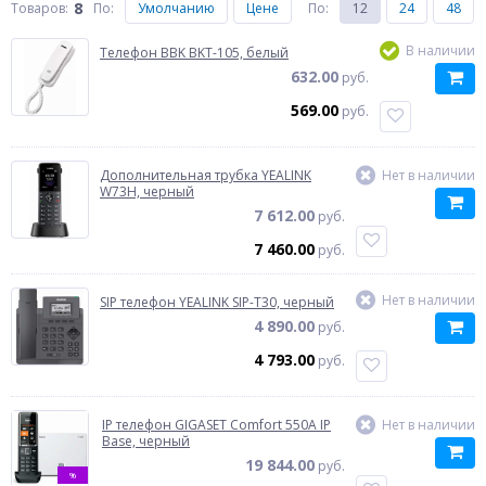
8
Товаров:
По
:
Умолчанию
Цене
По
:
12
24
48
В наличии
Телефон BBK BKT-105, белый
632.00
руб.
569.00
руб.
Дополнительная трубка YEALINK
Нет в наличии
W73H, черный
7 612.00
руб.
7 460.00
руб.
Нет в наличии
SIP телефон YEALINK SIP-T30, черный
4 890.00
руб.
4 793.00
руб.
IP телефон GIGASET Comfort 550A IP
Нет в наличии
Base, черный
19 844.00
руб.
%