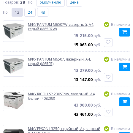
39
Товаров:
По
:
Умолчанию
Цене
По
:
12
24
48
МФУ PANTUM M6507W, лазерный, A4,
В наличии
серый (M6507W)
15 215.00
руб.
15 063.00
руб.
МФУ PANTUM M6507, лазерный, A4,
В наличии
серый (M6507)
13 279.00
руб.
13 147.00
руб.
МФУ RICOH SP 230SFNw, лазерный, A4,
В наличии
белый (408293)
43 900.00
руб.
43 461.00
руб.
МФУ EPSON L3250, струйный, A4, черный
В наличии