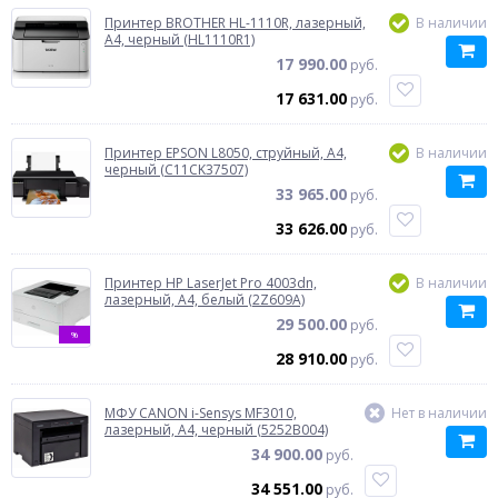
Принтер BROTHER HL-1110R, лазерный,
В наличии
A4, черный (HL1110R1)
17 990.00
руб.
17 631.00
руб.
Принтер EPSON L8050, струйный, A4,
В наличии
черный (C11CK37507)
33 965.00
руб.
33 626.00
руб.
Принтер HP LaserJet Pro 4003dn,
В наличии
лазерный, A4, белый (2Z609A)
29 500.00
руб.
%
28 910.00
руб.
МФУ CANON i-Sensys MF3010,
Нет в наличии
лазерный, A4, черный (5252B004)
34 900.00
руб.
34 551.00
руб.