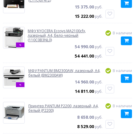
(C11CJ67412)
15 375.00
руб.
15 222.00
руб.
МФУ KYOCERA Ecosys MA2100cfx,
В наличии
лазерный, A4, бело-черный
(110C0B3NL0)
%
54 990.00
руб.
54 441.00
руб.
МФУ PANTUM BM2300AW, лазерный, A4,
В наличии
белый (BM2300AW)
14 960.00
руб.
%
14 811.00
руб.
Принтер PANTUM P2200, лазерный, A4,
В наличии
белый (P2200)
8 658.00
руб.
8 529.00
руб.