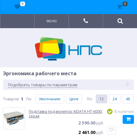
0
0
МЕНЮ
Эргономика рабочего места
Подобрать товары по параметрам
1
Товаров:
По
:
Умолчанию
Цене
По
:
12
24
48
Подставка под монитор AIDATA HT-6000,
В наличии
серая
2 590.00
руб.
2 461.00
руб.