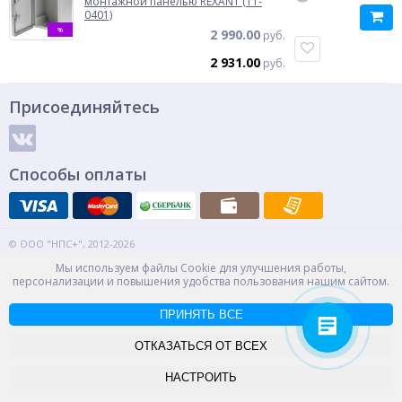
монтажной панелью REXANT (11-
0401)
%
2 990.00
руб.
2 931.00
руб.
Присоединяйтесь
Способы оплаты
© ООО "НПС+", 2012-2026
Россия, Великий Новгород, пр. Александра Корсунова 14А
Мы используем файлы Cookie для улучшения работы,
Контакты
Карта сайта
персонализации и повышения удобства пользования нашим сайтом.
-->
ПРИНЯТЬ ВСЕ
ОТКАЗАТЬСЯ ОТ ВСЕХ
НАСТРОИТЬ