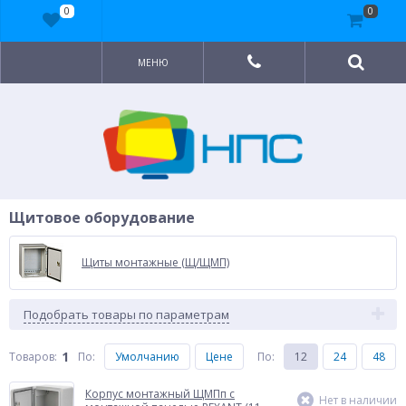
0
0
МЕНЮ
Щитовое оборудование
Щиты монтажные (Щ/ЩМП)
Подобрать товары по параметрам
1
Товаров:
По
:
Умолчанию
Цене
По
:
12
24
48
Корпус монтажный ЩМПп с
Нет в наличии