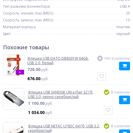
Тип разъема (коннектора)
USB A
Скорость чтения, max (Мб/с)
25
Скорость записи, max (Мб/с)
10
Материал корпуса
пластик
Цвет
черный
Похожие товары
Флешка USB DATO DB8001W 64Gb,
Нет в наличии
USB 2.0, белый
726.00
руб.
%
676.00
руб.
Флешка USB SANDISK Ultra Flair 32 Гб,
В наличии
USB 3.0, черно-серебристый
1 100.00
руб.
1 034.00
руб.
Флешка USB NETAC U785C 64 Гб, USB 3.2,
В наличии
серебристый