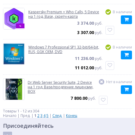
Kaspersky Premium + Who Calls, 5 Device
В наличии
на 1 год, Base, скретч-карта
3 374.00
руб.
%
3 307.00
руб.
Windows 7 Professional SP1 32-bit/64-bit,
В наличии
RUS, GGK OEM, DVD
11 236.00
руб.
11 012.00
руб.
Нет в наличии
Dr.Web Server Security Suite, 2 Device
на 1 год, Base/продление лицензии,
BOX
7 800.00
руб.
Товары 1 - 12 из 304
Начало | Пред. |
1
2
3
4
5
|
След.
|
Конец
Присоединяйтесь