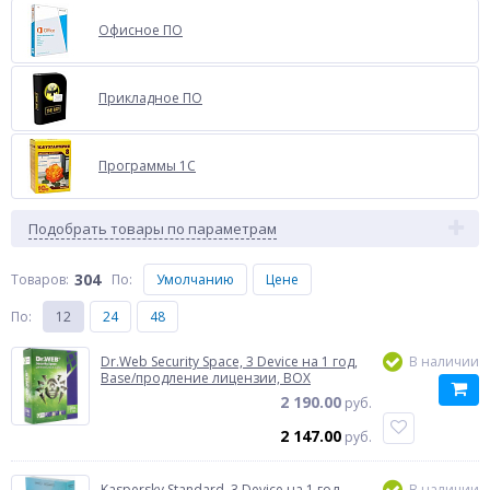
Офисное ПО
Прикладное ПО
Программы 1C
Подобрать товары по параметрам
304
Товаров:
По
:
Умолчанию
Цене
По
:
12
24
48
Dr.Web Security Space, 3 Device на 1 год,
В наличии
Base/продление лицензии, BOX
2 190.00
руб.
2 147.00
руб.
Kaspersky Standard, 3 Device на 1 год,
В наличии