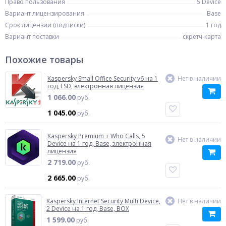
Право пользования
5 Device
Вариант лицензирования
Base
Срок лицензии (подписки)
1 год
Вариант поставки
скретч-карта
Похожие товары
Kaspersky Small Office Security v6 на 1
Нет в наличии
год, ESD, электронная лицензия
1 066.00
руб.
1 045.00
руб.
Kaspersky Premium + Who Calls, 5
Нет в наличии
Device на 1 год, Base, электронная
лицензия
2 719.00
руб.
2 665.00
руб.
Kaspersky Internet Security Multi Device,
Нет в наличии
2 Device на 1 год, Base, BOX
1 599.00
руб.