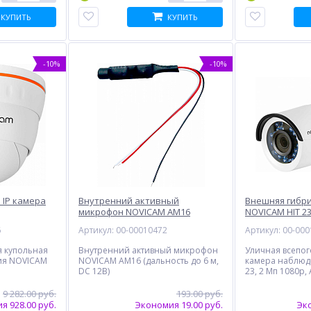
КУПИТЬ
КУПИТЬ
-10%
-10%
 IP камера
Внутренний активный
Внешняя гибр
микрофон NOVICAM AM16
NOVICAM HIT 2
6
Артикул: 00-00010472
Артикул: 00-00
я купольная
Внутренний активный микрофон
Уличная всепо
ия NOVICAM
NOVICAM AM16 (дальность до 6 м,
камера наблюд
DC 12В)
23, 2 Мп 1080p, 
9 282.00 руб.
193.00 руб.
я 928.00 руб.
Экономия 19.00 руб.
Эко