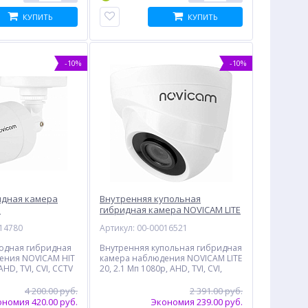
КУПИТЬ
КУПИТЬ
-10%
-10%
идная камера
Внутренняя купольная
3
гибридная камера NOVICAM LITE
20
014780
Артикул: 00-00016521
годная гибридная
Внутренняя купольная гибридная
ения NOVICAM HIT
камера наблюдения NOVICAM LITE
AHD, TVI, CVI, CCTV
20, 2.1 Мп 1080p, AHD, TVI, CVI,
CCTV
4 200.00 руб.
2 391.00 руб.
номия 420.00 руб.
Экономия 239.00 руб.