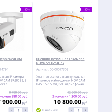
-10%
-10%
мера NOVICAM
Внешняя купольная IP камера
NOVICAM BASIC 57
014794
Артикул: 00-00017308
одная IP камера
Уличная всепогодная купольная
ICAM BASIC 38, 3
IP камера наблюдения NOVICAM
фокал
BASIC 57, 5 Мп, PoE, вариофокал
8 788.00 руб.
12 000.00 руб.
номия 888.00 руб.
Экономия 1 200.00 руб.
7 900.00
10 800.00
руб.
руб.
-
+
-
+
В наличии