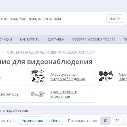
 СКИДКИ
КАК КУПИТЬ
ДОСТАВКА
ВОЗВРАТ И ОБМЕН ТОВАРА
П
в
|
СИСТЕМЫ ВИДЕОНАБЛЮДЕНИЯ И БЕЗОПАСНОСТИ
ние для видеонаблюдения
Аксессуары для
Анал
ы
видеонаблюдения
циф
Кронштейны и
истраторы
крепления
 по параметрам
вать по
:
Умолчанию
Цене
Показывать по
:
12
24