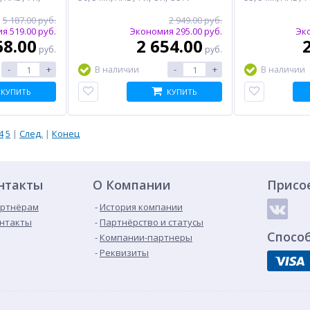
5 187.00 руб.
2 949.00 руб.
я 519.00 руб.
Экономия 295.00 руб.
Эко
68.00
2 654.00
руб.
руб.
-
+
-
+
В наличии
В наличии
КУПИТЬ
КУПИТЬ
4
5
|
След.
|
Конец
нтакты
О Компании
Присо
ртнёрам
История компании
нтакты
Партнёрство и статусы
Спосо
Компании-партнеры
Реквизиты