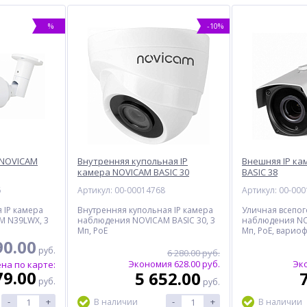
%
-10%
 NOVICAM
Внутренняя купольная IP
Внешняя IP ка
камера NOVICAM BASIC 30
BASIC 38
6
Артикул: 00-00014768
Артикул: 00-00
 IP камера
Внутренняя купольная IP камера
Уличная всепог
M N39LWX, 3
наблюдения NOVICAM BASIC 30, 3
наблюдения NOV
Мп, PoE
Мп, PoE, варио
90.00
руб.
6 280.00 руб.
Экономия 628.00 руб.
Эко
на по карте:
79.00
5 652.00
руб.
руб.
-
+
-
+
В наличии
В наличии