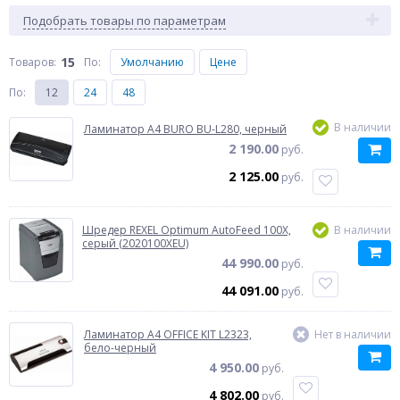
Подобрать товары по параметрам
15
Товаров:
По
:
Умолчанию
Цене
По
:
12
24
48
В наличии
Ламинатор A4 BURO BU-L280, черный
2 190.00
руб.
2 125.00
руб.
Шредер REXEL Optimum AutoFeed 100X,
В наличии
серый (2020100XEU)
44 990.00
руб.
44 091.00
руб.
Ламинатор A4 OFFICE KIT L2323,
Нет в наличии
бело-черный
4 950.00
руб.
4 802.00
руб.