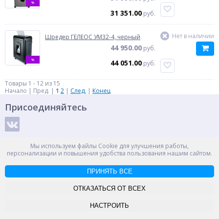
%
31 351.00
руб.
Нет в наличии
Шредер ГЕЛЕОС УМ32-4, черный
44 950.00
руб.
%
44 051.00
руб.
Товары 1 - 12 из 15
Начало | Пред. |
1
2
|
След.
|
Конец
Присоединяйтесь
Способы оплаты
Мы используем файлы Cookie для улучшения работы,
персонализации и повышения удобства пользования нашим сайтом.
ПРИНЯТЬ ВСЕ
© ООО "НПС+", 2012-2026
Россия, Великий Новгород, пр. Александра Корсунова 14А
ОТКАЗАТЬСЯ ОТ ВСЕХ
Контакты
Карта сайта
НАСТРОИТЬ
-->