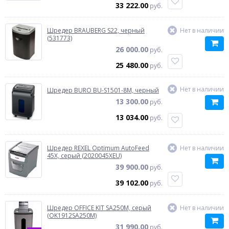
33 222.00
руб.
Шредер BRAUBERG S22, черный
Нет в наличии
(531773)
26 000.00
руб.
25 480.00
руб.
Нет в наличии
Шредер BURO BU-S1501-8M, черный
13 300.00
руб.
13 034.00
руб.
Шредер REXEL Optimum AutoFeed
Нет в наличии
45X, серый (2020045XEU)
39 900.00
руб.
39 102.00
руб.
Шредер OFFICE KIT SA250M, серый
Нет в наличии
(OK1912SA250M)
31 990.00
руб.