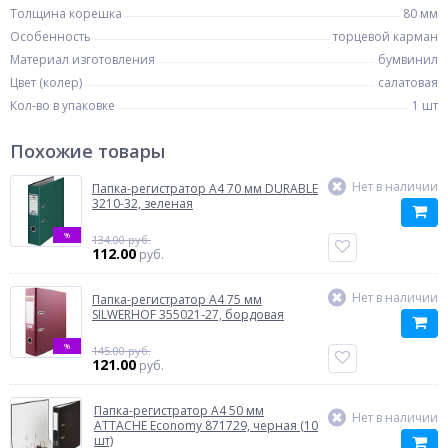
Толщина корешка
80 мм
Особенность
торцевой карман
Материал изготовления
бумвинил
Цвет (колер)
салатовая
Кол-во в упаковке
1 шт
Похожие товары
Нет в наличии
Папка-регистратор A4 70 мм DURABLE
3210-32, зеленая
%
134.00 руб.
112.00
руб.
Нет в наличии
Папка-регистратор A4 75 мм
SILWERHOF 355021-27, бордовая
%
145.00 руб.
121.00
руб.
Папка-регистратор A4 50 мм
Нет в наличии
ATTACHE Economy 871729, черная (10
шт)