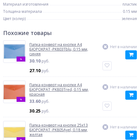
Материал изготовления
пластик
Толщина материала
0.15 мм
Цвет (колер)
зеленая
Похожие товары
Папка-конверт на кнопке A4
Нет в наличии
БЮРОКРАТ -PK803Tblu, 0.15 мм,
синяя
%
30.10
руб.
27.10
руб.
Папка-конверт на кнопке A4
Нет в наличии
БЮРОКРАТ -PK803Tred, 0.15 мм,
красная
%
33.60
руб.
30.25
руб.
Папка-конверт на кнопке 25x13
Нет в наличии
БЮРОКРАТ -PK805Ayel, 0.18 мм,
желтая
%