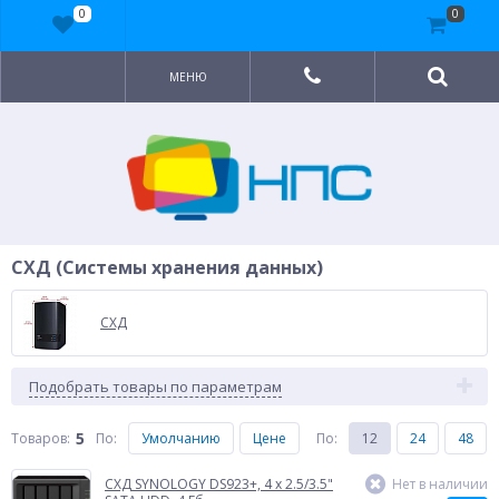
0
0
МЕНЮ
СХД (Системы хранения данных)
СХД
Подобрать товары по параметрам
5
Товаров:
По
:
Умолчанию
Цене
По
:
12
24
48
СХД SYNOLOGY DS923+, 4 x 2.5/3.5"
Нет в наличии