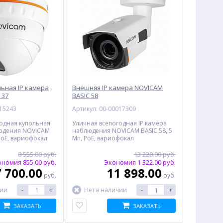
ьная IP камера
Внешняя IP камера NOVICAM
 37
BASIC 58
015243
Артикул: 00-00017309
одная купольная
Уличная всепогодная IP камера
людения NOVICAM
наблюдения NOVICAM BASIC 58, 5
 PoE, вариофокал
Мп, PoE, вариофокал
8 555.00 руб.
13 220.00 руб.
номия 855.00 руб.
Экономия 1 322.00 руб.
7 700.00
11 898.00
руб.
руб.
-
+
-
+
чии
Нет в наличии
ЗАКАЗАТЬ
ЗАКАЗАТЬ