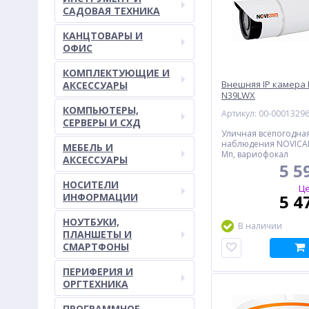
САДОВАЯ ТЕХНИКА
КАНЦТОВАРЫ И
ОФИС
КОМПЛЕКТУЮЩИЕ И
Внешняя IP камера
АКСЕССУАРЫ
N39LWX
КОМПЬЮТЕРЫ,
Артикул: 00-0001329
СЕРВЕРЫ И СХД
Уличная всепогодная
наблюдения NOVICA
МЕБЕЛЬ И
Мп, вариофокал
АКСЕССУАРЫ
5 5
НОСИТЕЛИ
Це
ИНФОРМАЦИИ
5 4
НОУТБУКИ,
В наличии
ПЛАНШЕТЫ И
СМАРТФОНЫ
ПЕРИФЕРИЯ И
ОРГТЕХНИКА
ПРОГРАММНОЕ