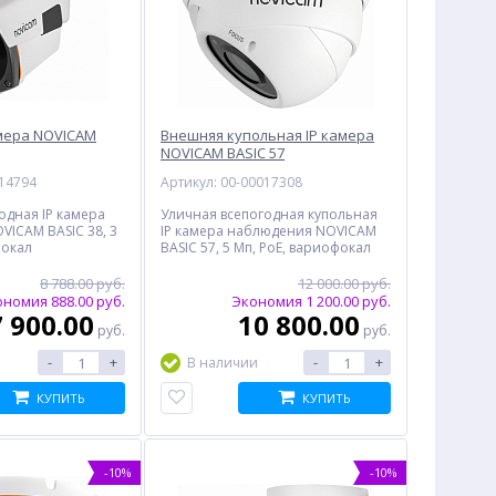
мера NOVICAM
Внешняя купольная IP камера
NOVICAM BASIC 57
014794
Артикул: 00-00017308
одная IP камера
Уличная всепогодная купольная
ICAM BASIC 38, 3
IP камера наблюдения NOVICAM
фокал
BASIC 57, 5 Мп, PoE, вариофокал
8 788.00 руб.
12 000.00 руб.
номия 888.00 руб.
Экономия 1 200.00 руб.
7 900.00
10 800.00
руб.
руб.
-
+
-
+
В наличии
КУПИТЬ
КУПИТЬ
-10%
-10%