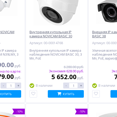
 NOVICAM
Внутренняя купольная IP
Внешняя IP ка
камера NOVICAM BASIC 30
BASIC 38
6
Артикул: 00-00014768
Артикул: 00-00
 IP камера
Внутренняя купольная IP камера
Уличная всепог
M N39LWX, 3
наблюдения NOVICAM BASIC 30, 3
наблюдения NOV
Мп, PoE
Мп, PoE, варио
90.00
руб.
6 280.00 руб.
Экономия 628.00 руб.
Эко
на по карте:
79.00
5 652.00
руб.
руб.
-
+
-
+
В наличии
В наличии
КУПИТЬ
КУПИТЬ
-10%
-10%