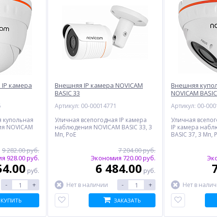
 IP камера
Внешняя IP камера NOVICAM
Внешняя купол
BASIC 33
NOVICAM BASIC
6
Артикул: 00-00014771
Артикул: 00-00
я купольная
Уличная всепогодная IP камера
Уличная всепог
ия NOVICAM
наблюдения NOVICAM BASIC 33, 3
IP камера наб
Мп, PoE
BASIC 37, 3 Мп,
9 282.00 руб.
7 204.00 руб.
я 928.00 руб.
Экономия 720.00 руб.
Эко
54.00
6 484.00
руб.
руб.
-
+
-
+
Нет в наличии
Нет в нали
КУПИТЬ
ЗАКАЗАТЬ