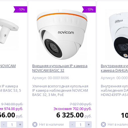
-10%
-10%
%
%
%
 NOVICAM
Внешняя купольная IP камера
Внутренняя ку
NOVICAM BASIC 32
камера DAHUA 
HDW2439TP-AS-
7
Артикул: 00-00018696
Артикул: 00-00
 IP камера
Уличная всепогодная купольная
Внутренняя куп
 BASIC 53, 5
IP камера наблюдения NOVICAM
наблюдения DA
BASIC 32, 3 Мп, PoE
HDW2439TP-AS-L
PoE, микрофон
9 740.00 руб.
7 027.00 руб.
я 974.00 руб.
Экономия 702.00 руб.
6Gb
Папка-конверт на кнопке
Комплект чернил HI-BLACK
66.00
6 325.00
10
25x13 БЮРОКРАТ -
GI-490 для Canon, водные,
руб.
руб.
PK805Ared, 0.18 мм,
210 мл, 3 цвета
13.00
600.00
ail
красная
-
+
-
+
Нет в наличии
Нет в нали
.
руб.
руб.