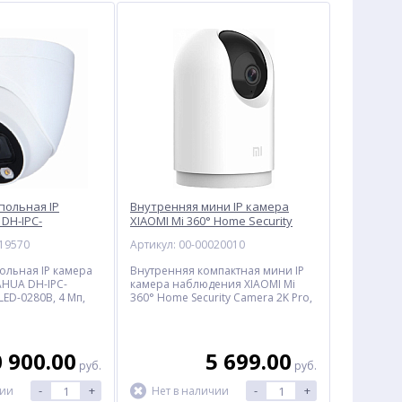
%
%
польная IP
Внутренняя мини IP камера
DH-IPC-
XIAOMI Mi 360° Home Security
LED-0280B
Camera 2K Pro BHR4193GL,
019570
Артикул: 00-00020010
беспроводная
ольная IP камера
Внутренняя компактная мини IP
HUA DH-IPC-
камера наблюдения XIAOMI Mi
ED-0280B, 4 Мп,
360° Home Security Camera 2K Pro,
3 Мп, Wi-Fi, поворотная, микрофон
Струйный картридж
Телевизор HAIER Smart TV
Блок
 900.00
5 699.00
CACTUS CS-PGI520BK,
M1, 43", Ultra HD 4K, LED,
UNS450
руб.
руб.
черный
Smart TV, черный
240.50
24 741.00
1
-
+
-
+
чии
Нет в наличии
руб.
руб.