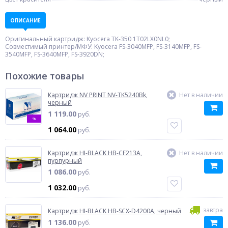
ОПИСАНИЕ
Оригинальный картридж: Kyocera TK-350 1T02LX0NL0;
Совместимый принтер/МФУ: Kyocera FS-3040MFP, FS-3140MFP, FS-
3540MFP, FS-3640MFP, FS-3920DN;
Похожие товары
Картридж NV PRINT NV-TK5240Bk,
Нет в наличии
черный
1 119.00
руб.
%
1 064.00
руб.
Картридж HI-BLACK HB-CF213A,
Нет в наличии
пурпурный
1 086.00
руб.
1 032.00
руб.
завтра
Картридж HI-BLACK HB-SCX-D4200A, черный
1 136.00
руб.