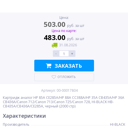
Цена:
503.00
руб. за шт
Цена по карте:
483.00
руб. за шт
31.08.2026
-
+
ЗАКАЗАТЬ
ОТЛОЖИТЬ
Артикул: 00-00017804
Картридж аналог HP 85A CE285A/HP 88A CC388A/HP 35A CB435A/HP 36A
CB436A/Canon 712/Canon 713/Canon 725/Canon 728, HI-BLACK HB-
CB435A/CB436A/CE285A, черный (2000 стр)
Характеристики
Производитель
HI-BLACK