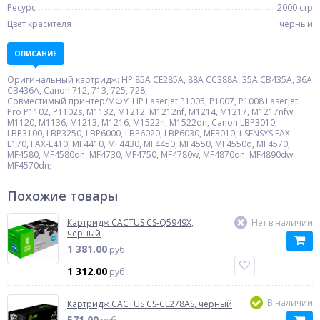
Ресурс
2000 стр
Цвет красителя
черный
ОПИСАНИЕ
Оригинальный картридж: HP 85A CE285A, 88A CC388A, 35A CB435A, 36A
CB436A, Canon 712, 713, 725, 728;
Совместимый принтер/МФУ: HP LaserJet P1005, P1007, P1008 LaserJet
Pro P1102, P1102s, M1132, M1212, M1212nf, M1214, M1217, M1217nfw,
M1120, M1136, M1213, M1216, M1522n, M1522dn, Canon LBP3010,
LBP3100, LBP3250, LBP6000, LBP6020, LBP6030, MF3010, i-SENSYS FAX-
L170, FAX-L410, MF4410, MF4430, MF4450, MF4550, MF4550d, MF4570,
MF4580, MF4580dn, MF4730, MF4750, MF4780w, MF4870dn, MF4890dw,
MF4570dn;
Похожие товары
Картридж CACTUS CS-Q5949X,
Нет в наличии
черный
1 381.00
руб.
1 312.00
руб.
В наличии
Картридж CACTUS CS-CE278AS, черный
571.00