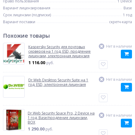
Право пользования
1 Device
Вариант лицензирования
Base
Срок лицензии (подписки)
1 год
Вариант поставки
скретч-карта
Похожие товары
Нет в наличии
Kaspersky Security для почтовых
серверов на 1 год, ESD, продление
лицензии, электронная лицензия
1 116.00
руб.
Нет в наличии
Dr.Web Desktop Security Suite на 1
год, ESD, электронная лицензия
Dr.Web Security Space Pro, 2 Device на
Нет в наличии
1 год, Base/продление лицензии,
BOX
1 290.00
руб.