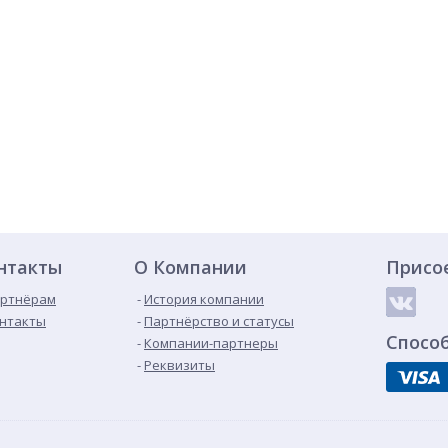
нтакты
О Компании
Присо
ртнёрам
История компании
нтакты
Партнёрство и статусы
Спосо
Компании-партнеры
Реквизиты