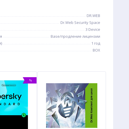
DR.WEB
Dr.Web Security Space
3 Device
я
Base/продление лицензии
и)
1 год
BOX
%