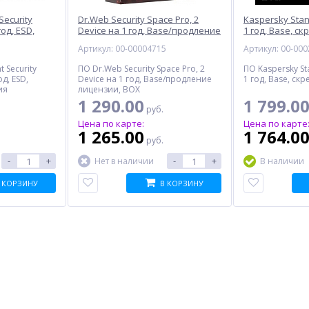
Security
Dr.Web Security Space Pro, 2
Kaspersky Stan
од, ESD,
Device на 1 год, Base/продление
1 год, Base, с
зия
лицензии, BOX
7
Артикул: 00-00004715
Артикул: 00-00
 Security
ПО Dr.Web Security Space Pro, 2
ПО Kaspersky St
д, ESD,
Device на 1 год, Base/продление
1 год, Base, скр
ия
лицензии, BOX
1 290.00
1 799.0
руб.
Цена по карте:
Цена по карте
1 265.00
1 764.0
руб.
-
+
-
+
Нет в наличии
В наличии
 КОРЗИНУ
В КОРЗИНУ