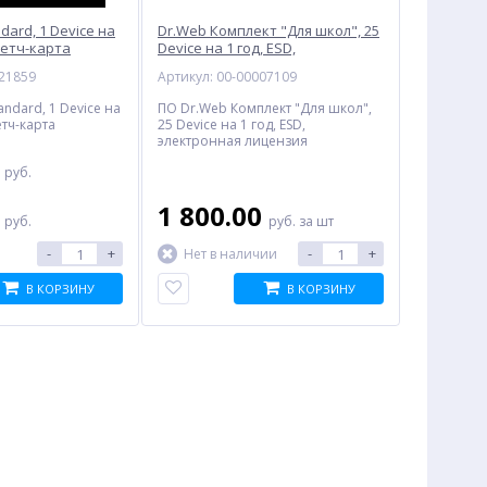
dard, 1 Device на
Dr.Web Комплект "Для школ", 25
кретч-карта
Device на 1 год, ESD,
электронная лицензия
021859
Артикул: 00-00007109
andard, 1 Device на
ПО Dr.Web Комплект "Для школ",
етч-карта
25 Device на 1 год, ESD,
электронная лицензия
0
руб.
:
0
1 800.00
руб.
руб.
за шт
-
+
-
+
Нет в наличии
В КОРЗИНУ
В КОРЗИНУ