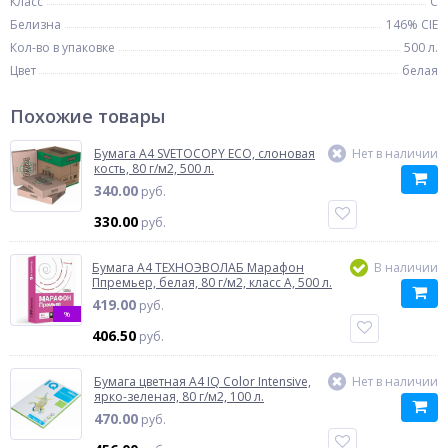
Класс
C
Белизна
146% CIE
Кол-во в упаковке
500 л.
Цвет
белая
Похожие товары
Бумага A4 SVETOCOPY ECO, слоновая
Нет в наличии
кость, 80 г/м2, 500 л.
340.00
руб.
330.00
руб.
Бумага A4 ТЕХНОЭВОЛАБ Марафон
В наличии
Ппремьер, белая, 80 г/м2, класс A, 500 л.
419.00
руб.
%
406.50
руб.
Бумага цветная A4 IQ Color Intensive,
Нет в наличии
яркo-зеленая, 80 г/м2, 100 л.
470.00
руб.