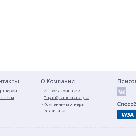
нтакты
О Компании
Присо
ртнёрам
История компании
нтакты
Партнёрство и статусы
Спосо
Компании-партнеры
Реквизиты