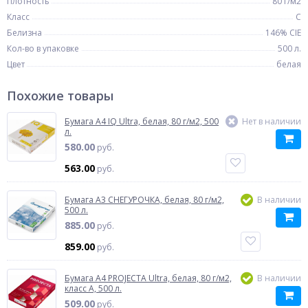
Плотность
80 г/м2
Класс
C
Белизна
146% CIE
Кол-во в упаковке
500 л.
Цвет
белая
Похожие товары
Бумага A4 IQ Ultra, белая, 80 г/м2, 500
Нет в наличии
л.
580.00
руб.
563.00
руб.
Бумага A3 СНЕГУРОЧКА, белая, 80 г/м2,
В наличии
500 л.
885.00
руб.
859.00
руб.
Бумага A4 PROJECTA Ultra, белая, 80 г/м2,
В наличии
класс A, 500 л.
509.00
руб.