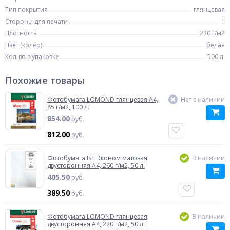
Тип покрытия
глянцевая
Стороны для печати
1
Плотность
230 г/м2
Цвет (колер)
белая
Кол-во в упаковке
500 л.
Похожие товары
Фотобумага LOMOND глянцевая A4,
Нет в наличии
85 г/м2, 100 л.
854.00
руб.
812.00
руб.
Фотобумага IST Эконом матовая
В наличии
двусторонняя A4, 260 г/м2, 50 л.
405.50
руб.
389.50
руб.
Фотобумага LOMOND глянцевая
В наличии
двусторонняя A4, 220 г/м2, 50 л.