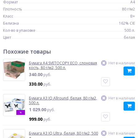
Формат
A4
Плотность
80 г/м2
Класс
B+
Белизна
162% CIE
Кол-во в упаковке
500 л.
Цвет
белая
Похожие товары
Бумага A4 SVETOCOPY ECO, слоновая
Нет в наличии
кость, 80 г/м2, 500 л.
340.00
руб.
330.00
руб.
Бумага A3 IQ Allround, белая, 80 г/м2,
Нет в наличии
500 л.
1 029.00
руб.
%
999.00
руб.
Бумага A3 IQ Ultra, белая, 80 г/м2, 500
Нет в наличии
л.