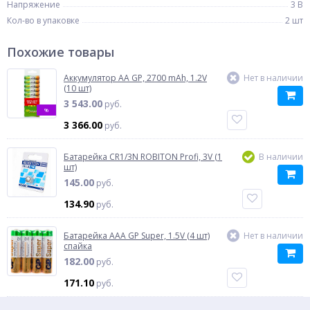
Напряжение
3 В
Кол-во в упаковке
2 шт
Похожие товары
Аккумулятор AA GP, 2700 mAh, 1.2V
Нет в наличии
(10 шт)
3 543.00
руб.
%
3 366.00
руб.
Батарейка CR1/3N ROBITON Profi, 3V (1
В наличии
шт)
145.00
руб.
134.90
руб.
Батарейка AAA GP Super, 1.5V (4 шт)
Нет в наличии
спайка
182.00
руб.
171.10
руб.