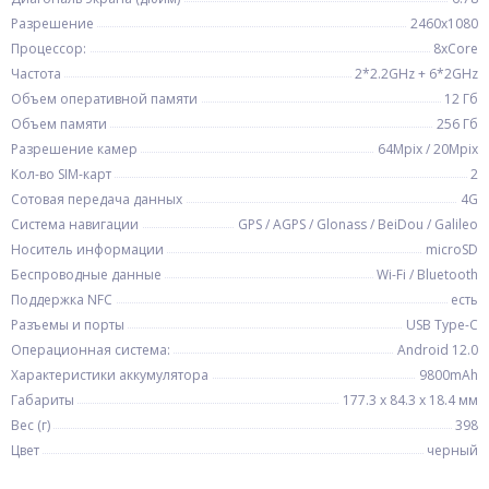
Разрешение
2460x1080
Процессор:
8xCore
Частота
2*2.2GHz + 6*2GHz
Объем оперативной памяти
12 Гб
Объем памяти
256 Гб
Разрешение камер
64Mpix / 20Mpix
Кол-во SIM-карт
2
Сотовая передача данных
4G
Система навигации
GPS / AGPS / Glonass / BeiDou / Galileo
Носитель информации
microSD
Беспроводные данные
Wi-Fi / Bluetooth
Поддержка NFC
есть
Разъемы и порты
USB Type-C
Операционная система:
Android 12.0
Характеристики аккумулятора
9800mAh
Габариты
177.3 x 84.3 x 18.4 мм
Вес (г)
398
Цвет
черный