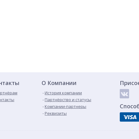
нтакты
О Компании
Присо
ртнёрам
История компании
нтакты
Партнёрство и статусы
Спосо
Компании-партнеры
Реквизиты