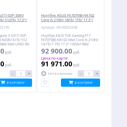
A317-55P-35KV
Ноутбук ASUS FX707VJB-HX102
б/ 512Гб/ 17.3"/
Core i5 210H/ 16Гб/ 1Тб/ 17.3"/
OS, серебристый
GeForce RTX 3050 6Гб/ no OS,
022195
Артикул: 00-00022506
черный (90NR0MY5-M003T0)
pire 3 A317-55P-
Ноутбук ASUS TUF Gaming F17
i3 N305/ 8 Гб/ 512
FX707VJB-HX102 Intel Core i5 210H/
080/ Intel UHD/ Wi-
16 Гб/ 1 Тб/ 17.3" 1920x1080/
no OS, серебристый
GeForce RTX 3050 6 Гб/ Wi-Fi/
00
92 900.00
руб.
руб.
Bluetooth/ no OS, черный
:
Цена по карте:
00
91 971.00
%
%
руб.
руб.
-
+
-
+
Нет в наличии
В КОРЗИНУ
В КОРЗИНУ
Комплект чернил HI-BLACK
Чернила INKTEC UvioNova
GI-490 для Canon, водные,
SE2-B01KM для Epson, UV
210 мл, 3 цвета
DTF (ультрафиолетовые), 1
каран
600.00
5 965.00
л, пурпурный
30
руб.
руб.