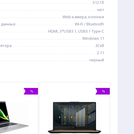
512 Гб
нет
Web-камера, колонки
 данных
Wi-Fi / Bluetooth
HDMI, 3*USB3.1, USB3.1 Type-C
Windows 11
лятора
3Cell
2.11
черный
%
%