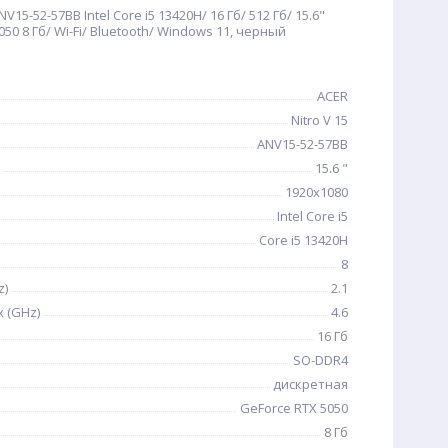
V15-52-57BB Intel Core i5 13420H/ 16 Гб/ 512 Гб/ 15.6"
50 8 Гб/ Wi-Fi/ Bluetooth/ Windows 11, черный
ACER
Nitro V 15
ANV15-52-57BB
15.6 "
1920x1080
Intel Core i5
Core i5 13420H
8
z)
2.1
 (GHz)
4.6
16 Гб
SO-DDR4
дискретная
GeForce RTX 5050
8 Гб