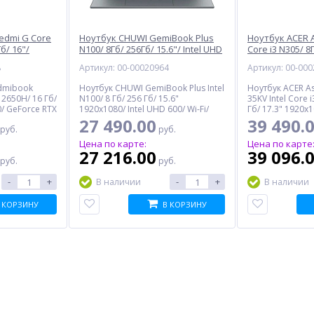
edmi G Core
Ноутбук CHUWI GemiBook Plus
Ноутбук ACER 
б/ 16"/
N100/ 8Гб/ 256Гб/ 15.6"/ Intel UHD
Core i3 N305/ 8Г
4Гб/ Win 11
600/ Win 11 Home, серый
Intel UHD/ no 
8
Артикул: 00-00020964
Артикул: 00-00
(JYU4488CN)
(CWI620-PN8N2N1HDMXX)
(NX.KDKCD.009)
edmibook
Ноутбук CHUWI GemiBook Plus Intel
Ноутбук ACER As
 12650H/ 16 Гб/
N100/ 8 Гб/ 256 Гб/ 15.6"
35KV Intel Core 
0/ GeForce RTX
1920x1080/ Intel UHD 600/ Wi-Fi/
Гб/ 17.3" 1920x1
uetooth/
Bluetooth/ Windows 11 Home,
Fi/ Bluetooth/ 
27 490.00
39 490.
руб.
руб.
ребристый
серый
Цена по карте:
Цена по карте
27 216.00
39 096.
%
%
%
руб.
руб.
-
+
-
+
В наличии
В наличии
 КОРЗИНУ
В КОРЗИНУ
 A4
Вентилятор для
Батарея для ИБП EXEGATE
процессора ID-COOLING
EP249950RUS
Frozn A620 Argb, 120 мм,
5 161.00
548.00
500-2000rpm, 270 Вт
руб.
руб.