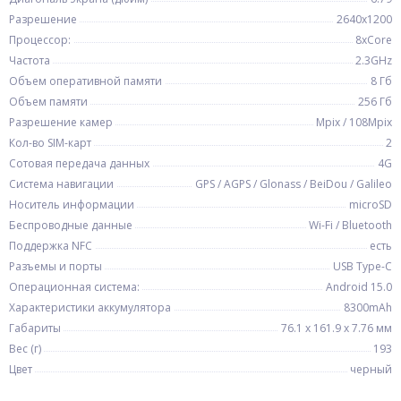
Разрешение
2640x1200
Процессор:
8xCore
Частота
2.3GHz
Объем оперативной памяти
8 Гб
Объем памяти
256 Гб
Разрешение камер
Mpix / 108Mpix
Кол-во SIM-карт
2
Сотовая передача данных
4G
Система навигации
GPS / AGPS / Glonass / BeiDou / Galileo
Носитель информации
microSD
Беспроводные данные
Wi-Fi / Bluetooth
Поддержка NFC
есть
Разъемы и порты
USB Type-C
Операционная система:
Android 15.0
Характеристики аккумулятора
8300mAh
Габариты
76.1 х 161.9 х 7.76 мм
Вес (г)
193
Цвет
черный