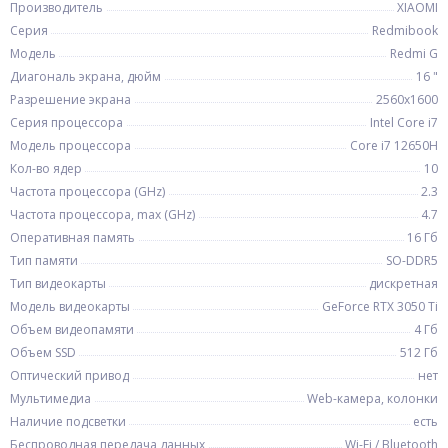
Производитель
XIAOMI
Серия
Redmibook
Модель
Redmi G
Диагональ экрана, дюйм
16 "
Разрешение экрана
2560x1600
Серия процессора
Intel Core i7
Модель процессора
Core i7 12650H
Кол-во ядер
10
Частота процессора (GHz)
2.3
Частота процессора, max (GHz)
4.7
Оперативная память
16 Гб
Тип памяти
SO-DDR5
Тип видеокарты
дискретная
Модель видеокарты
GeForce RTX 3050 Ti
Объем видеопамяти
4 Гб
Объем SSD
512 Гб
Оптический привод
нет
Мультимедиа
Web-камера, колонки
Наличие подсветки
есть
Беспроводная передача данных
Wi-Fi / Bluetooth