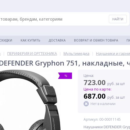
 СКИДКИ
КАК КУПИТЬ
ДОСТАВКА
ВОЗВРАТ И ОБМЕН ТОВАРА
П
в
|
ПЕРИФЕРИЯ И ОРГТЕХНИКА
|
Мультимедиа
|
Наушники и гарн
EFENDER Gryphon 751, накладные, 
Цена:
%
723.00
руб. за шт
Цена по карте:
687.00
руб. за шт
Нет в наличии
Артикул: 00-00011145
Наушники DEFENDER Gryp