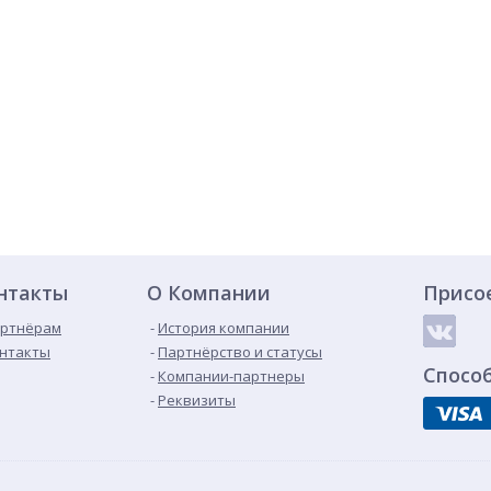
нтакты
О Компании
Присо
ртнёрам
История компании
нтакты
Партнёрство и статусы
Спосо
Компании-партнеры
Реквизиты