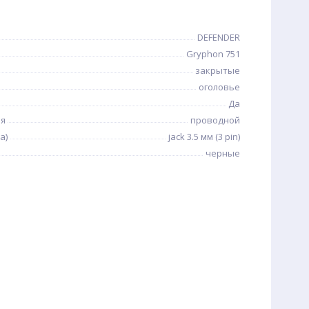
DEFENDER
Gryphon 751
закрытые
оголовье
Да
ия
проводной
а)
jack 3.5 мм (3 pin)
черные