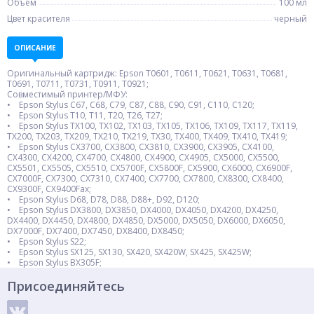
Объем
100 мл
Цвет красителя
черный
ОПИСАНИЕ
Оригинальный картридж: Epson T0601, T0611, T0621, T0631, T0681,
T0691, T0711, T0731, T0911, T0921;
Совместимый принтер/МФУ:
• Epson Stylus C67, C68, C79, C87, C88, C90, C91, C110, C120;
• Epson Stylus T10, T11, T20, T26, T27;
• Epson Stylus TX100, TX102, TX103, TX105, TX106, TX109, TX117, TX119,
TX200, TX203, TX209, TX210, TX219, TX30, TX400, TX409, TX410, TX419;
• Epson Stylus CX3700, CX3800, CX3810, CX3900, CX3905, CX4100,
CX4300, CX4200, CX4700, CX4800, CX4900, CX4905, CX5000, CX5500,
CX5501, CX5505, CX5510, CX5700F, CX5800F, CX5900, CX6000, CX6900F,
CX7000F, CX7300, CX7310, CX7400, CX7700, CX7800, CX8300, CX8400,
CX9300F, CX9400Fax;
• Epson Stylus D68, D78, D88, D88+, D92, D120;
• Epson Stylus DX3800, DX3850, DX4000, DX4050, DX4200, DX4250,
DX4400, DX4450, DX4800, DX4850, DX5000, DX5050, DX6000, DX6050,
DX7000F, DX7400, DX7450, DX8400, DX8450;
• Epson Stylus S22;
• Epson Stylus SX125, SX130, SX420, SX420W, SX425, SX425W;
• Epson Stylus BX305F;
Присоединяйтесь