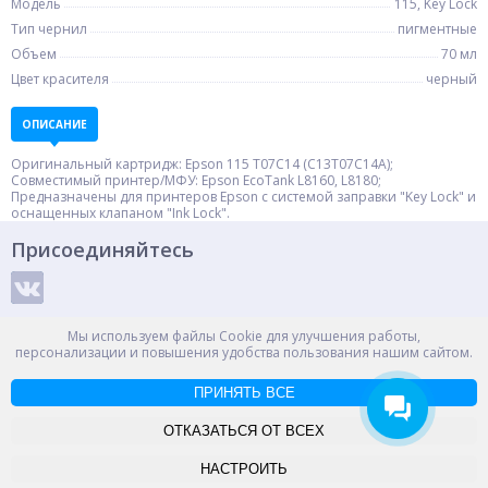
Модель
115, Key Lock
Тип чернил
пигментные
Объем
70 мл
Цвет красителя
черный
ОПИСАНИЕ
Оригинальный картридж: Epson 115 T07C14 (C13T07C14A);
Совместимый принтер/МФУ: Epson EcoTank L8160, L8180;
Предназначены для принтеров Epson c системой заправки "Key Lock" и
оснащенных клапаном "Ink Lock".
Присоединяйтесь
Способы оплаты
Мы используем файлы Cookie для улучшения работы,
персонализации и повышения удобства пользования нашим сайтом.
ПРИНЯТЬ ВСЕ
© ООО "НПС+", 2012-2026
Россия, Великий Новгород, пр. Александра Корсунова 14А
ОТКАЗАТЬСЯ ОТ ВСЕХ
Контакты
Карта сайта
НАСТРОИТЬ