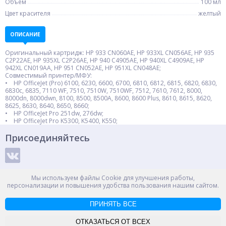
Объем
100 мл
Цвет красителя
желтый
ОПИСАНИЕ
Оригинальный картридж: HP 933 CN060AE, HP 933XL CN056AE, HP 935
C2P22AE, HP 935XL C2P26AE, HP 940 C4905AE, HP 940XL C4909AE, HP
942XL CN019AA, HP 951 CN052AE, HP 951XL CN048AE;
Совместимый принтер/МФУ:
• HP OfficeJet (Pro) 6100, 6230, 6600, 6700, 6810, 6812, 6815, 6820, 6830,
6830c, 6835, 7110 WF, 7510, 7510W, 7510WF, 7512, 7610, 7612, 8000,
8000dn, 8000dwn, 8100, 8500, 8500A, 8600, 8600 Plus, 8610, 8615, 8620,
8625, 8630, 8640, 8650, 8660;
• HP OfficeJet Pro 251dw, 276dw;
• HP OfficeJet Pro K5300, K5400, K550;
Присоединяйтесь
Способы оплаты
Мы используем файлы Cookie для улучшения работы,
персонализации и повышения удобства пользования нашим сайтом.
ПРИНЯТЬ ВСЕ
© ООО "НПС+", 2012-2026
Россия, Великий Новгород, пр. Александра Корсунова 14А
ОТКАЗАТЬСЯ ОТ ВСЕХ