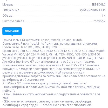
Модель
SES-B01LC
Тип чернил
сублимационные
Объем
1 л
Цвет красителя
голубой
ОПИСАНИЕ
Оригинальный картридж: Epson, Mimaki, Roland, Mutoh;
Совместимый принтер/МФУ: Принтеры печатающими головками
Epson Piezo Head DX5, DX7, i1600, i3200.
Epson SureColor SC-F9300, SC-F9330, SC-F9340, SC-F9370, SC-F9380, Mutoh
ValueJet VJ-1604, VJ-1624, VJ-1638, Mimaki TS34-1800, JV33-130, JV33-160,
JV150-130, JV150-160, JV300-130, JV300-160, Roland XF-640, RE-640, FH-740.
Линейка SubliNova G7 ориентирована на работу с принтерами,
оснащёнными печатающими головками Epson DX5 и DX7, включая
популярные модели плоттеров. Чернила демонстрируют отличные
результаты в режиме высокоскоростной печати, снижая
производственные затраты за счёт меньшего количества остановок на
калибровку и обслуживание.
SubliNova G7 оптимальна для сублимационной печати по:
- Полиэфирным и полиамидным тканям (включая лайкру, спандекс,
нейлон);
- Смешанным синтетическим тканям с содержанием полиэстера от
60%;
- Жёстким пластиковым основам, таким как лыжи, сноуборды,
скейтборды, серфборды — особенно в сегменте спортивной