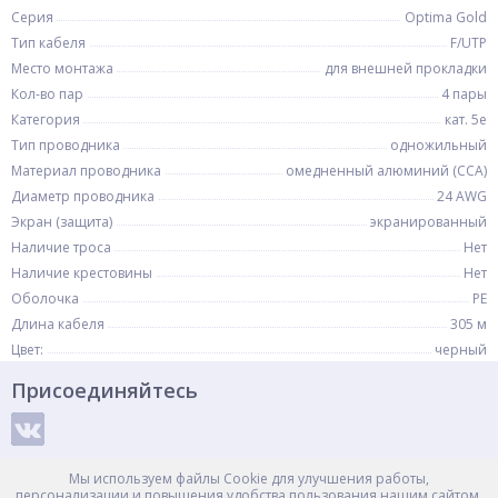
Серия
Optima Gold
Тип кабеля
F/UTP
Место монтажа
для внешней прокладки
Кол-во пар
4 пары
Категория
кат. 5e
Тип проводника
одножильный
Материал проводника
омедненный алюминий (CCA)
Диаметр проводника
24 AWG
Экран (защита)
экранированный
Наличие троса
Нет
Наличие крестовины
Нет
Оболочка
PE
Длина кабеля
305 м
Цвет:
черный
Присоединяйтесь
Способы оплаты
Мы используем файлы Cookie для улучшения работы,
персонализации и повышения удобства пользования нашим сайтом.