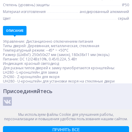
Степень (уровень) защиты
IP50
Материал изготовления
анодированный алюминий
Цвет
серый
ОПИСАНИЕ
Управление: Дистанционно отключением питания
Типы дверей: Деревянная, металлическая, стеклянная
Температурный режим: --45° ~ +50°С
Размер (ШxВxГ): 250x50x27 мм (замок), 180x38x11 мм (якорь)
Питание: DC 12/24В±10%, 0.45/0.22А, 5.4Вт
Индикация: красный светодиод
Для разных типов дверей к замку приобретаются кронштейны:
LH280 - L-кронштейн для замка
ZH280 - Z-кронштейн для якоря
UH280 - U-кронштейн для установки якоря на стекляные двери
Присоединяйтесь
Способы оплаты
Мы используем файлы Cookie для улучшения работы,
персонализации и повышения удобства пользования нашим сайтом.
ПРИНЯТЬ ВСЕ