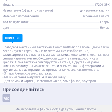
Модель
17201-3PK
Назначение (сфера применения)
для рамок и картин
Материал изготовления
вспененная лента
Кол-во в упаковке:
3 пары
Цвет
белые
ОПИСАНИЕ
Благодаря настенным застежкам Command® любое помещение легко
декорируется картинами и плакатами. Все изображения,
зафиксированные настенными застежками, легко заменяются, т.к. при
снятии картины нет необходимости удалять с поверхности сам
крепеж. Одна застежка фиксируется на стене, а другая - на раме.
Именно поэтому Вы можете вешать и снимать Ваши фотографии и
другие малые декоративные предметы так часто, как пожелаете.
- 3 пары белых средних застежек
- Максимальная нагрузка: 4 кг на упаковку
- Для рамок и картин, настенных часов, домофонов, роутеров.
Присоединяйтесь
Способы оплаты
Мы используем файлы Cookie для улучшения работы,