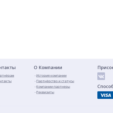
нтакты
О Компании
Присо
ртнёрам
История компании
нтакты
Партнёрство и статусы
Спосо
Компании-партнеры
Реквизиты