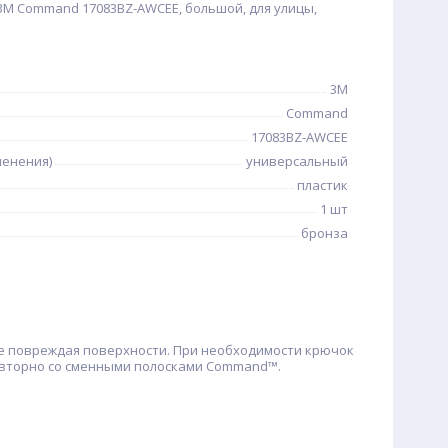
M Command 17083BZ-AWCEE, большой, для улицы,
3M
Command
17083BZ-AWCEE
менения)
универсальный
пластик
1 шт
бронза
не повреждая поверхности. При необходимости крючок
повторно со сменными полосками Command™.