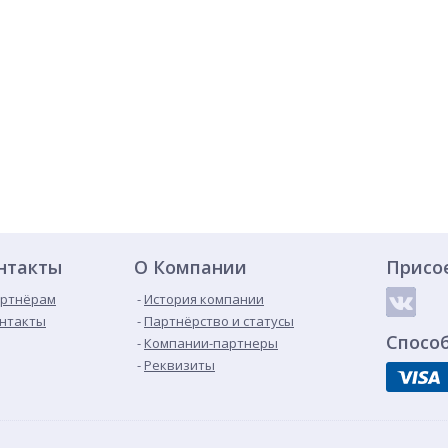
нтакты
О Компании
Присо
ртнёрам
История компании
нтакты
Партнёрство и статусы
Спосо
Компании-партнеры
Реквизиты