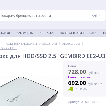
 СКИДКИ
КАК КУПИТЬ
ДОСТАВКА
ВОЗВРАТ И ОБМЕН ТОВАРА
П
в
|
КОМПЛЕКТУЮЩИЕ И АКСЕССУАРЫ
|
Аксессуары
|
 SSD и HDD
кс для HDD/SSD 2.5" GEMBIRD EE2-U3
Цена:
728.00
руб. за шт
Цена по карте:
692.00
руб. за шт
31.08.2026
Артикул: 00-00016518