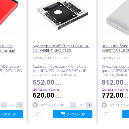
DD 2.5"
Адаптер оптибей для HDD/SSD
Внешний бокс 
 красный
2.5" ORIENT UHD-2SC9,
AGESTAR 3UBCP
серебристый
5
Артикул: 00-00022446
Артикул: 00-00
 HDD диска
Адаптер (переходник) оптибей
Внешний корпу
5", SATA, USB
для HDD/SSD диска ORIENT UHD-
диска AGESTAR 3
2SC9, 2.5", SATA, Mini SATA,
USB 3.0, белый
серебристый
652.00
812.00
руб.
ру
Цена по карте:
Цена по карте
620.00
772.00
руб.
ру
-
+
-
+
Нет в наличии
Нет в нали
 КОРЗИНУ
В КОРЗИНУ