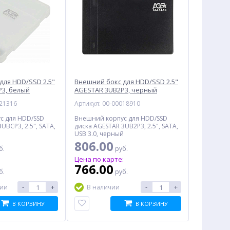
для HDD/SSD 2.5"
Внешний бокс для HDD/SSD 2.5"
3, белый
AGESTAR 3UB2P3, черный
021316
Артикул: 00-00018910
с для HDD/SSD
Внешний корпус для HDD/SSD
UBCP3, 2.5", SATA,
диска AGESTAR 3UB2P3, 2.5", SATA,
USB 3.0, черный
806.00
б.
руб.
:
Цена по карте:
766.00
б.
руб.
-
+
-
+
чии
В наличии
В КОРЗИНУ
В КОРЗИНУ