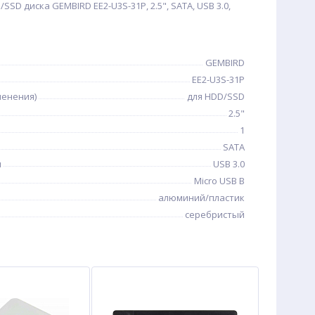
SD диска GEMBIRD EE2-U3S-31P, 2.5", SATA, USB 3.0,
GEMBIRD
EE2-U3S-31P
менения)
для HDD/SSD
2.5"
1
SATA
я
USB 3.0
Micro USB B
алюминий/пластик
серебристый