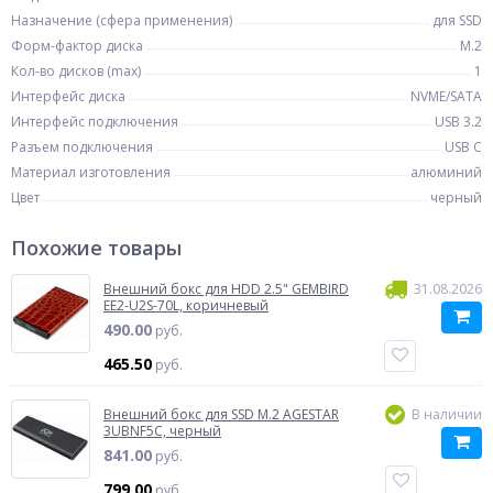
Назначение (сфера применения)
для SSD
Форм-фактор диска
M.2
Кол-во дисков (max)
1
Интерфейс диска
NVME/SATA
Интерфейс подключения
USB 3.2
Разъем подключения
USB C
Материал изготовления
алюминий
Цвет
черный
Похожие товары
Внешний бокс для HDD 2.5" GEMBIRD
31.08.2026
EE2-U2S-70L, коричневый
490.00
руб.
465.50
руб.
Внешний бокс для SSD M.2 AGESTAR
В наличии
3UBNF5C, черный
841.00
руб.
799.00
руб.