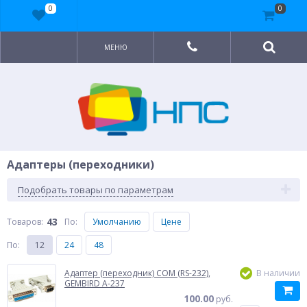
0
0
МЕНЮ
Адаптеры (переходники)
Подобрать товары по параметрам
43
Товаров:
По
:
Умолчанию
Цене
По
:
12
24
48
Адаптер (переходник) COM (RS-232),
В наличии
GEMBIRD A-237
100.00
руб.