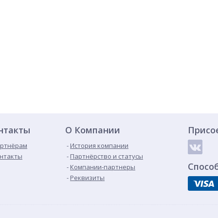
нтакты
О Компании
Присо
ртнёрам
История компании
нтакты
Партнёрство и статусы
Спосо
Компании-партнеры
Реквизиты