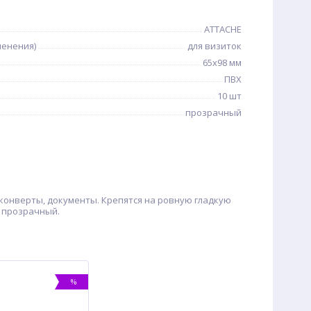
ATTACHE
менения)
для визиток
65x98 мм
ПВХ
10 шт
прозрачный
конверты, документы. Крепятся на ровную гладкую
- прозрачный.
%