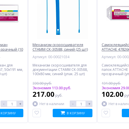
рман
Механизм скоросшивателя
Самоклеящийс
озрачный (10
СТАММ СК-30588, синий (25 шт)
ATTACHE 47826
шт)
4
Артикул: 00-00021034
Артикул: 00-00
ман для
Механизм скоросшивателя для
Самоклеящийся
7, 50x191 мм,
документации СТАММ СК-30588,
папок ATTACHE 
 шт)
100x80 мм, синий (упак. 25 шт)
прозрачный (упа
330.00 руб.
131.00 руб.
Экономия 113.00 руб.
Экономия 29.00
217.00
102.00
руб.
ру
-
+
-
+
Нет в наличии
Нет в нали
 КОРЗИНУ
В КОРЗИНУ