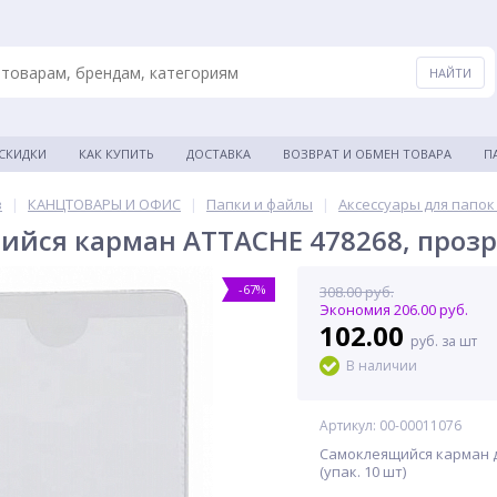
 СКИДКИ
КАК КУПИТЬ
ДОСТАВКА
ВОЗВРАТ И ОБМЕН ТОВАРА
П
в
|
КАНЦТОВАРЫ И ОФИС
|
Папки и файлы
|
Аксессуары для папок
йся карман ATTACHE 478268, прозр
-67%
308.00 руб.
Экономия 206.00 руб.
102.00
руб. за шт
В наличии
Артикул: 00-00011076
Самоклеящийся карман д
(упак. 10 шт)