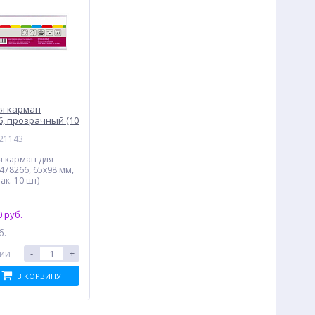
я карман
6, прозрачный (10
021143
 карман для
478266, 65x98 мм,
к. 10 шт)
 руб.
б.
-
+
чии
В КОРЗИНУ